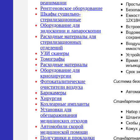
реанимации
Просты
Рентгеновское оборудование
Безопа
Шкафы сушильно-
Емкост
стерилизационные
12Х18Н1
Оборудование для
Встрое
эндоскопии и лапароскопии
Водоме
Расходные материалы для
сохран
стерилизационных
Воздуш
отделений
емкост
УЗИ сканеры
Устрой
Томографы
Время 
Расходные материалы
инъекци
Оборудование для
Срок эк
криохирургии
Фотокаталитические
Система без
очистители воздуха
Автома
Барокамеры
Хирургия
Стандартная 
Кохлеарные импланты
Установки для
Набор 
обеззараживания
Шланги
медицинских отходов
Скобы 
Автомобили скорой
Кожух 
медицинской помощи
Подгузники и прокладки
Стандартная 