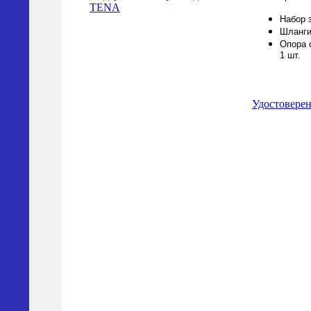
TENA
Набор 
Шланги
Опора 
1 шт.
Удостовере