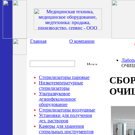
Главная
О компании
Лабор
ОЧИЩ
Стерилизаторы паровые
СБО
Низкотемпературные
стерилизаторы
ОЧИ
Ультразвуковое
дезинфекционное
оборудование
Стерилизаторы воздушные
Установки для получения
дез. растворов
Камеры для хранения
стерильных инструментов