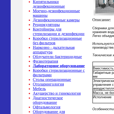
Кипятильники
дезинфекционные
Моечно-дезинфекционные
машины
Описание:
Дезинфекционные камеры
Рециркуляторы
Сборники для
Контейнеры для
хранения вод
стерилизации и дезинфекции
Легко объеди
Коробки стерилизационные
без фильтров
Используются
Наркозно - дыхательная
производстве
аппаратура
Технические 
Облучатели бактерицидные
Физиотерапия
Лабораторное оборудование
Вместимость
Коробки стерилизационные с
Габаритные р
фильтрами
мм
Столы операционные
Электрически
Отоларингология
управления с
аквадистилля
Мебель
Масса, не бол
Акушерство и гинекология
Исполнение
Диагностическое
оборудование
Офтальмология
Особенности
Оборудование для