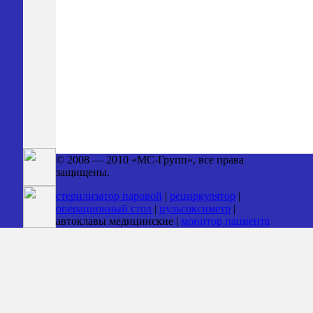
© 2008 — 2010 «МС-Групп», все права
защищены.
стерилизатор паровой
|
рециркулятор
|
операционный стол
|
пульсоксиметр
|
автоклавы медицинские |
монитор пациента