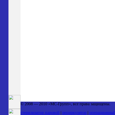
© 2008 — 2010 «МС-Групп», все права защищены.
стерилизатор паровой
|
рециркулятор
|
операционный