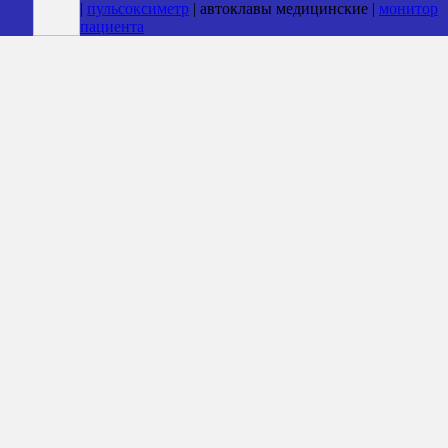
|
пульсоксиметр
| автоклавы медицинские |
монитор
пациента