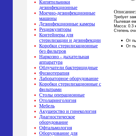
Кипятильники
дезинфекционные
Описание:
Моечно-дезинфекционные
Требует зам
машины
Пылевая ем
Дезинфекционные камеры
Масса: 0.3 
Рециркуляторы
Степень очи
Контейнеры для
стерилизации и дезинфекции
От п
Коробки стерилизационные
От п
без фильтров
Наркозно - дыхательная
аппаратура
Облучатели бактерицидные
Физиотерапия
Лабораторное оборудование
Коробки стерилизационные с
фильтрами
Столы операционные
Отоларингология
Мебель
Акушерство и гинекология
Диагностическое
оборудование
Офтальмология
Оборудование для