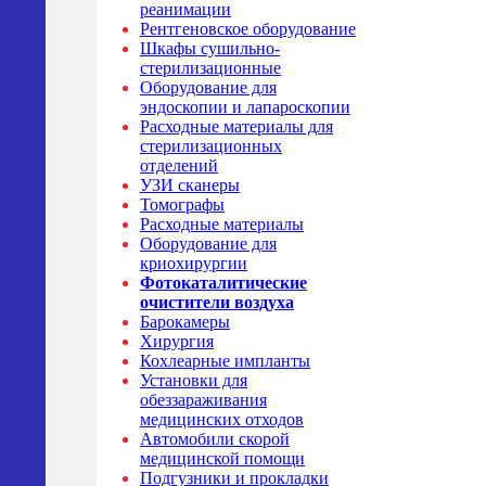
реанимации
Рентгеновское оборудование
Шкафы сушильно-
стерилизационные
Оборудование для
эндоскопии и лапароскопии
Расходные материалы для
стерилизационных
отделений
УЗИ сканеры
Томографы
Расходные материалы
Оборудование для
криохирургии
Фотокаталитические
очистители воздуха
Барокамеры
Хирургия
Кохлеарные импланты
Установки для
обеззараживания
медицинских отходов
Автомобили скорой
медицинской помощи
Подгузники и прокладки