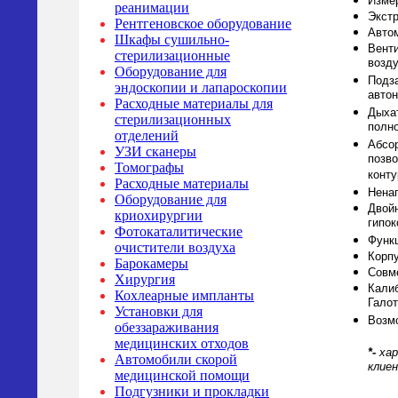
Изме
реанимации
Экст
Рентгеновское оборудование
Автом
Шкафы сушильно-
Венти
стерилизационные
возду
Оборудование для
Подз
эндоскопии и лапароскопии
автон
Расходные материалы для
Дыхат
стерилизационных
полно
отделений
Абсо
УЗИ сканеры
позво
Томографы
конту
Расходные материалы
Нена
Оборудование для
Двойн
криохирургии
гипок
Фотокаталитические
Функц
очистители воздуха
Корпу
Барокамеры
Совм
Хирургия
Кали
Кохлеарные импланты
Галот
Установки для
Возм
обеззараживания
медицинских отходов
*-
хар
Автомобили скорой
клие
медицинской помощи
Подгузники и прокладки