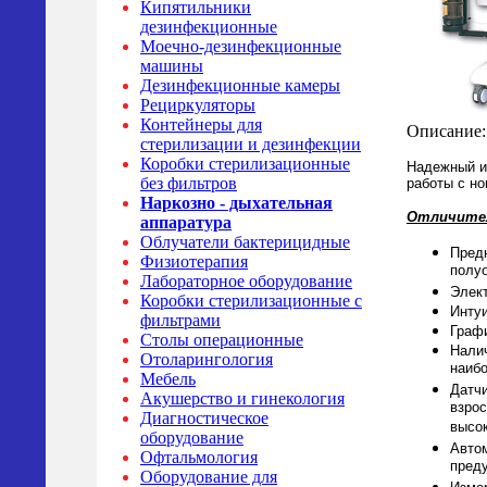
Кипятильники
дезинфекционные
Моечно-дезинфекционные
машины
Дезинфекционные камеры
Рециркуляторы
Контейнеры для
Описание:
стерилизации и дезинфекции
Коробки стерилизационные
Надежный и
без фильтров
работы с н
Наркозно - дыхательная
Отличител
аппаратура
Облучатели бактерицидные
Предн
Физиотерапия
полуо
Лабораторное оборудование
Элект
Коробки стерилизационные с
Интуи
фильтрами
Графи
Столы операционные
Нали
Отоларингология
наиб
Мебель
Датчи
Акушерство и гинекология
взрос
Диагностическое
высок
оборудование
Автом
Офтальмология
пред
Оборудование для