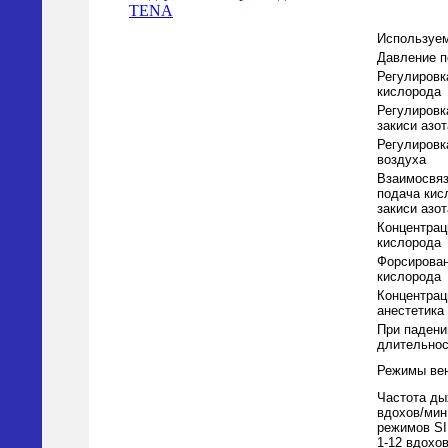
TENA
Используе
Давление п
Регулировк
кислорода
Регулировк
закиси азот
Регулировк
воздуха
Взаимосвя
подача кис
закиси азот
Концентрац
кислорода
Форсирован
кислорода
Концентрац
анестетика
При падени
длительнос
Режимы ве
Частота ды
вдохов/мин
режимов SI
1-12 вдохов