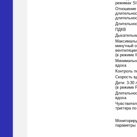
режимах SI
Отношение
длительнос
длительнос
Длительнос
ПДКВ
Дыхательн
Максималь
минутный 
вентиляции
(в режиме 
Минимальна
вдоха
Контроль п
Скорость в
Дети: 3-30 
(в режиме 
Длительнос
вдоха
Чувствител
триггера п
Мониторир
параметры