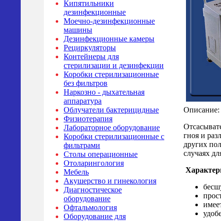
Кипятильники
дезинфекционные
Моечно-дезинфекционные
машины
Дезинфекционные камеры
Рециркуляторы
Контейнеры для
стерилизации и дезинфекции
Коробки стерилизационные
без фильтров
Наркозно - дыхательная
аппаратура
Описание:
Облучатели бактерицидные
Физиотерапия
Отсасыват
Лабораторное оборудование
гноя и раз
Коробки стерилизационные с
других пол
фильтрами
случаях дл
Столы операционные
Отоларингология
Характер
Мебель
Акушерство и гинекология
бесш
Диагностическое
прос
оборудование
имее
Офтальмология
удоб
Оборудование для