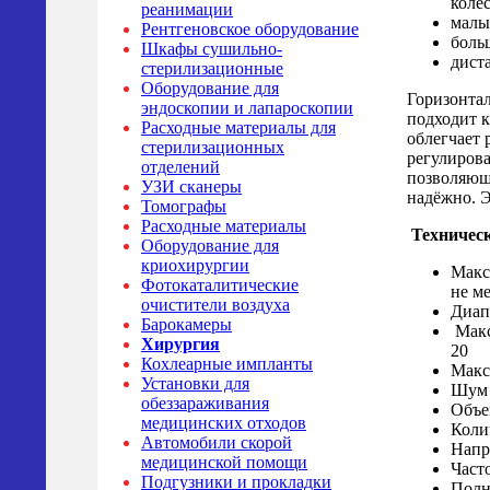
коле
реанимации
малы
Рентгеновское оборудование
боль
Шкафы сушильно-
дист
стерилизационные
Оборудование для
Горизонта
эндоскопии и лапароскопии
подходит к
Расходные материалы для
облегчает 
стерилизационных
регулирова
отделений
позволяющи
УЗИ сканеры
надёжно. Э
Томографы
Расходные материалы
Техничес
Оборудование для
криохирургии
Макс
Фотокаталитические
не 
очистители воздуха
Диап
Барокамеры
Макс
Хирургия
20
Кохлеарные импланты
Макс
Установки для
Шум 
обеззараживания
Объе
медицинских отходов
Коли
Автомобили скорой
Напр
медицинской помощи
Част
Подгузники и прокладки
Полн