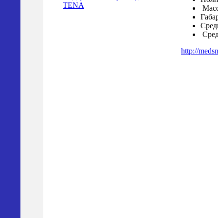
TENA
Масса
Габар
Сред
Сред
http://medsn