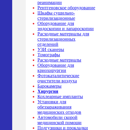
реанимации
Рентгеновское оборудование
Шкафы сушильно-
стерилизационные
Оборудование для
эндоскопии и лапароскопии
Расходные материалы для
стерилизационных
отделений
УЗИ сканеры
Томографы
Расходные материалы
Оборудование для
криохирургии
Фотокаталитические
очистители воздуха
Барокамеры
Хирургия
Кохлеарные импланты
Установки для
обеззараживания
медицинских отходов
Автомобили скорой
медицинской помощи
Подгузники и прокладки