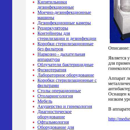
Кипятильники
дезинфекционные
Моечно-дезинфекционные
машины
Дезинфекционные камеры
Рециркуляторы
Контейнеры для
стерилизации и дезинфекции
Коробки стерилизационные
Описание:
без фильтров
Наркозно - дыхательная
Является 
аппаратура
для примен
Облучатели бактерицидные
гинекологи
Физиотерапия
Лабораторное оборудование
Аппарат л
Коробки стерилизационные с
металличе
фильтрами
антибакте
Столы операционные
Оснащен к
Отоларингология
низким ур
Мебель
Акушерство и гинекология
В аппарате
Диагностическое
оборудование
http://meds
Офтальмология
Оборудование для