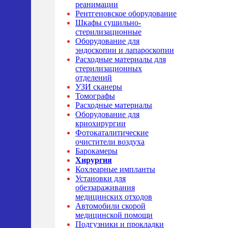
реанимации
Рентгеновское оборудование
Шкафы сушильно-
стерилизационные
Оборудование для
эндоскопии и лапароскопии
Расходные материалы для
стерилизационных
отделений
УЗИ сканеры
Томографы
Расходные материалы
Оборудование для
криохирургии
Фотокаталитические
очистители воздуха
Барокамеры
Хирургия
Кохлеарные импланты
Установки для
обеззараживания
медицинских отходов
Автомобили скорой
медицинской помощи
Подгузники и прокладки