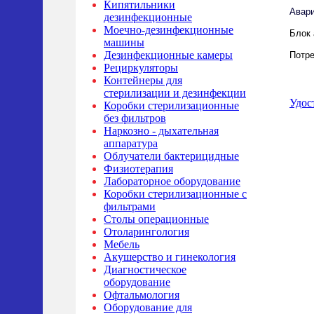
Кипятильники
Авари
дезинфекционные
Моечно-дезинфекционные
Блок 
машины
Дезинфекционные камеры
Потре
Рециркуляторы
Контейнеры для
стерилизации и дезинфекции
Удос
Коробки стерилизационные
без фильтров
Наркозно - дыхательная
аппаратура
Облучатели бактерицидные
Физиотерапия
Лабораторное оборудование
Коробки стерилизационные с
фильтрами
Столы операционные
Отоларингология
Мебель
Акушерство и гинекология
Диагностическое
оборудование
Офтальмология
Оборудование для