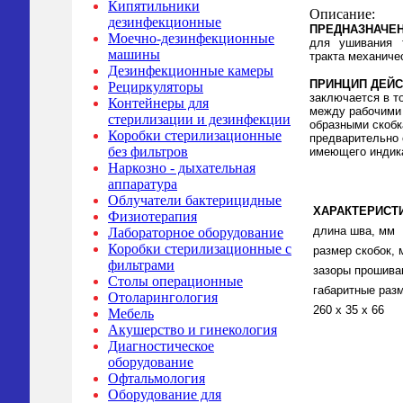
Кипятильники
Описание:
дезинфекционные
ПРЕДНАЗНАЧЕ
Моечно-дезинфекционные
для ушивания т
машины
тракта механиче
Дезинфекционные камеры
ПРИНЦИП ДЕЙС
Рециркуляторы
заключается в т
Контейнеры для
между рабочими 
стерилизации и дезинфекции
образными скобк
Коробки стерилизационные
предварительно 
без фильтров
имеющего индик
Наркозно - дыхательная
аппаратура
Облучатели бактерицидные
ХАРАКТЕРИСТ
Физиотерапия
длина шва, мм
Лабораторное оборудование
Коробки стерилизационные с
размер скобок, 
фильтрами
зазоры прошива
Столы операционные
габаритные раз
Отоларингология
260 х 35 х 66
Мебель
Акушерство и гинекология
Диагностическое
оборудование
Офтальмология
Оборудование для