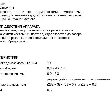
ие:
АЗНАЧЕН
ивания глотки при ларингоэктомии, может быть
ован для ушивания других органов и тканей, например,
, кишок, тканей легкого.
ИП ДЕЙСТВИЯ АППАРАТА
ется в том, что ушиваемый орган располагается
абочими частями ушивателя, сдавливается до зазора
ния и прокалывается скобками, ножки которых
тся, образуя шов.
ТЕРИСТИКИ
накладываемого шва, мм
70
 скобок, мм
0,3 х 4 х 4,8
 прошивания, мм
0,9...2,3
а
двухрядный с продольным расположение
тные размеры, мм
(282 + 3) х (93 + 0,7) х (22,5 + 0,5)
кг
0,5