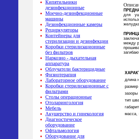
Кипятильники
Описан
дезинфекционные
ПРЕДН
Моечно-дезинфекционные
для уш
машины
использ
желудка
Дезинфекционные камеры
Рециркуляторы
ПРИНЦ
Контейнеры для
заключа
стерилизации и дезинфекции
между р
Коробки стерилизационные
прошива
без фильтров
загибаю
Наркозно - дыхательная
аппаратура
Облучатели бактерицидные
ХАРАК
Физиотерапия
длина 
Лабораторное оборудование
Коробки стерилизационные с
размер
фильтрами
зазоры
Столы операционные
тип шв
Отоларингология
габари
Мебель
Акушерство и гинекология
масса, 
Диагностическое
оборудование
Офтальмология
Оборудование для