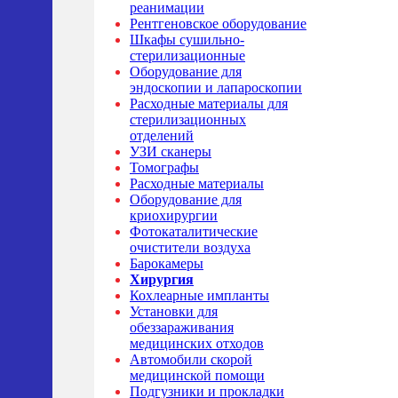
реанимации
Рентгеновское оборудование
Шкафы сушильно-
стерилизационные
Оборудование для
эндоскопии и лапароскопии
Расходные материалы для
стерилизационных
отделений
УЗИ сканеры
Томографы
Расходные материалы
Оборудование для
криохирургии
Фотокаталитические
очистители воздуха
Барокамеры
Хирургия
Кохлеарные импланты
Установки для
обеззараживания
медицинских отходов
Автомобили скорой
медицинской помощи
Подгузники и прокладки