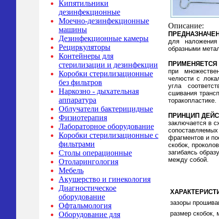
Кипятильники
дезинфекционные
Моечно-дезинфекционные
Описание:
машины
ПРЕДНАЗНАЧЕ
Дезинфекционные камеры
для наложения
Рециркуляторы
образными мета
Контейнеры для
ПРИМЕНЯЕТСЯ
стерилизации и дезинфекции
при множестве
Коробки стерилизационные
челюсти с локал
без фильтров
угла соответс
Наркозно - дыхательная
сшивания трансп
аппаратура
торакопластике.
Облучатели бактерицидные
ПРИНЦИП ДЕЙ
Физиотерапия
заключается в с
Лабораторное оборудование
сопоставляемых
Коробки стерилизационные с
фрагментов и по
фильтрами
скобок, проколов
загибаясь образ
Столы операционные
между собой.
Отоларингология
Мебель
Акушерство и гинекология
Диагностическое
ХАРАКТЕРИСТ
оборудование
зазоры прошива
Офтальмология
размер скобок, 
Оборудование для