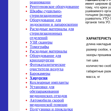
реанимации
имеет широкие 
Рентгеновское оборудование
тому, что крюк 
Шкафы сушильно-
ушиваемого орга
толщине (вследс
стерилизационные
ушиватель УТО-
Оборудование для
органов типа УО.
эндоскопии и лапароскопии
Расходные материалы для
стерилизационных
отделений
ХАРАКТЕРИСТ
УЗИ сканеры
длина накладыв
Томографы
размер скобок, 
Расходные материалы
зазоры прошива
Оборудование для
криохирургии
тип шва
Фотокаталитические
количество скоб
очистители воздуха
габаритные раз
Барокамеры
масса, кг
Хирургия
Кохлеарные импланты
Установки для
обеззараживания
медицинских отходов
Автомобили скорой
медицинской помощи
Подгузники и прокладки