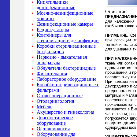
Кипятильники
дезинфекционные
Описание:
Моечно-дезинфекционные
ПРЕДНАЗНАЧЕ
машины
для наложения 
Дезинфекционные камеры
скобочного шва 
Рециркуляторы
Контейнеры для
ПРИМЕНЯЕТСЯ
при резекции ж
стерилизации и дезинфекции
тонкой и толсто
Коробки стерилизационные
для ушивания тка
без фильтров
Наркозно - дыхательная
ПРИ НАЛОЖЕНИ
аппаратура
ткань или орган
сдавливается пл
Облучатели бактерицидные
прошивания и пр
Физиотерапия
попадая в лунки
Лабораторное оборудование
При наложении д
Коробки стерилизационные с
двухрядного и од
фильтрами
предполагаемого
матрицы и магаз
Столы операционные
поверхностные с
Отоларингология
прокалывается с
Мебель
загибаются в В-
Акушерство и гинекология
часть ткани, раз
Диагностическое
погружается дву
сводятся до мин
оборудование
однорядный шов
Офтальмология
Оборудование для
УШИВАТЕЛЬ УТ