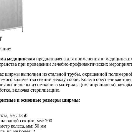
ание:
ма медицинская
предназначена для применения в медицинских
транства при проведении лечебно-профилактических мероприят
ас ширмы выполнен из стальной трубы, окрашенной полимерной 
уемого количества секций между собой. Колеса обеспечивают л
лия выполнены из нетканого материала (полипропилена), котор
ботке, включая стерилизацию.
ритные и основные размеры ширмы:
сота, мм: 1850
ина одной секции, мм: 700
аметр колеса, мм: 50 мм
са, кг, не более: 2