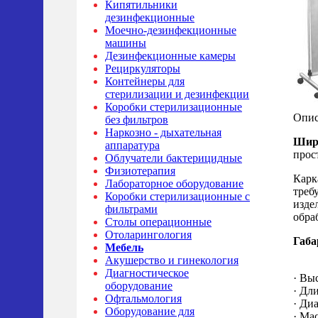
Кипятильники
дезинфекционные
Моечно-дезинфекционные
машины
Дезинфекционные камеры
Рециркуляторы
Контейнеры для
стерилизации и дезинфекции
Коробки стерилизационные
Опис
без фильтров
Наркозно - дыхательная
Шир
аппаратура
прос
Облучатели бактерицидные
Физиотерапия
Карк
Лабораторное оборудование
треб
Коробки стерилизационные с
изде
фильтрами
обра
Столы операционные
Отоларингология
Габа
Мебель
Акушерство и гинекология
Диагностическое
· Вы
оборудование
· Дл
Офтальмология
· Ди
Оборудование для
· Мас