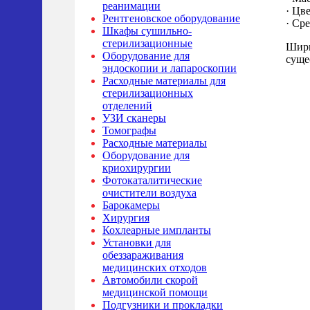
реанимации
· Цв
Рентгеновское оборудование
· Ср
Шкафы сушильно-
стерилизационные
Ширм
Оборудование для
суще
эндоскопии и лапароскопии
Расходные материалы для
стерилизационных
отделений
УЗИ сканеры
Томографы
Расходные материалы
Оборудование для
криохирургии
Фотокаталитические
очистители воздуха
Барокамеры
Хирургия
Кохлеарные импланты
Установки для
обеззараживания
медицинских отходов
Автомобили скорой
медицинской помощи
Подгузники и прокладки