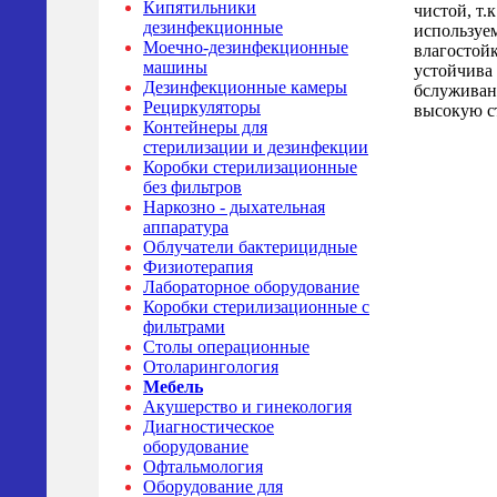
Кипятильники
чистой, т.
дезинфекционные
используе
Моечно-дезинфекционные
влагостойк
машины
устойчива
Дезинфекционные камеры
бслуживан
Рециркуляторы
высокую с
Контейнеры для
стерилизации и дезинфекции
Коробки стерилизационные
без фильтров
Наркозно - дыхательная
аппаратура
Облучатели бактерицидные
Физиотерапия
Лабораторное оборудование
Коробки стерилизационные с
фильтрами
Столы операционные
Отоларингология
Мебель
Акушерство и гинекология
Диагностическое
оборудование
Офтальмология
Оборудование для