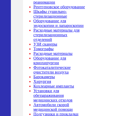
реанимации
Рентгеновское оборудование
Шкафы сушильно-
стерилизационные
Оборудование для
эндоскопии и лапароскопии
Расходные материалы для
стерилизационных
отделений
УЗИ сканеры
Томографы
Расходные материалы
Оборудование для
криохирургии
Фотокаталитические
очистители воздуха
Барокамеры
Хирургия
Кохлеарные импланты
Установки для
обеззараживания
медицинских отходов
Автомобили скорой
медицинской помощи
Подгузники и прокладки