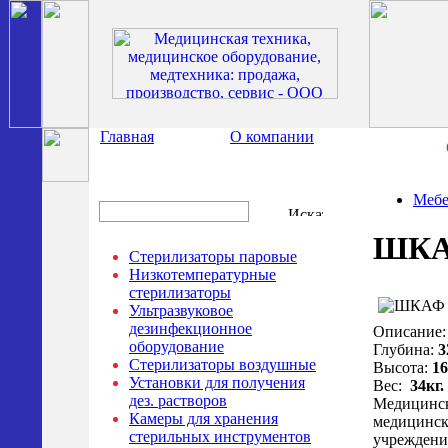
Главная
О компании
Мебе
ШКА
Стерилизаторы паровые
Низкотемпературные
стерилизаторы
Ультразвуковое
дезинфекционное
Описание
оборудование
Глубина:
3
Стерилизаторы воздушные
Высота:
1
Установки для получения
Вес:
34кг.
дез. растворов
Медицинск
Камеры для хранения
медицинск
стерильных инструментов
учреждени