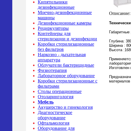
Кипятильники
дезинфекционные
Моечно-дезинфекционные
Описание:
машины
Дезинфекционные камеры
Технически
Рециркуляторы
Габаритные
Контейнеры для
стерилизации и дезинфекции
Глубина: 38
Коробки стерилизационные
Ширина : 80
без фильтров
Высота :16
Наркозно - дыхательная
Применяетс
аппаратура
лаборатория
Облучатели бактерицидные
Изготовлен
Физиотерапия
Лабораторное оборудование
Предназнач
Коробки стерилизационные с
материалов 
фильтрами
Столы операционные
Отоларингология
Мебель
Акушерство и гинекология
Диагностическое
оборудование
Офтальмология
Оборудование для