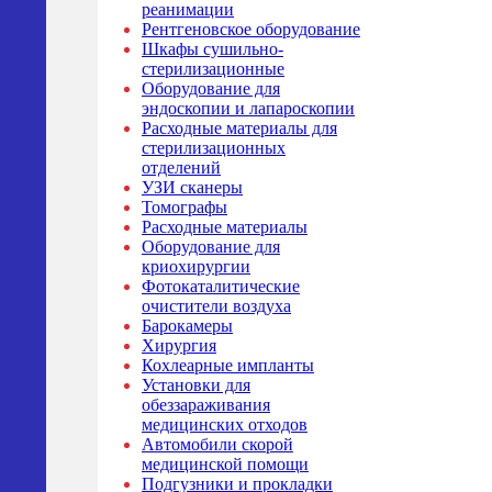
реанимации
Рентгеновское оборудование
Шкафы сушильно-
стерилизационные
Оборудование для
эндоскопии и лапароскопии
Расходные материалы для
стерилизационных
отделений
УЗИ сканеры
Томографы
Расходные материалы
Оборудование для
криохирургии
Фотокаталитические
очистители воздуха
Барокамеры
Хирургия
Кохлеарные импланты
Установки для
обеззараживания
медицинских отходов
Автомобили скорой
медицинской помощи
Подгузники и прокладки