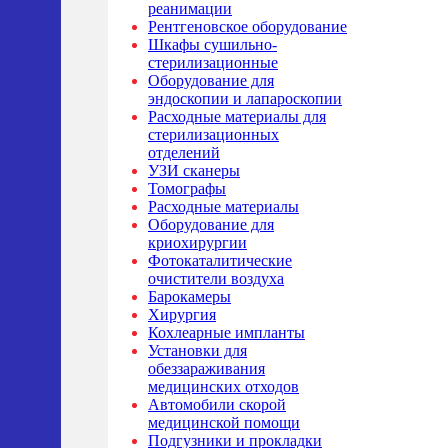
реанимации
Рентгеновское оборудование
Шкафы сушильно-
стерилизационные
Оборудование для
эндоскопии и лапароскопии
Расходные материалы для
стерилизационных
отделений
УЗИ сканеры
Томографы
Расходные материалы
Оборудование для
криохирургии
Фотокаталитические
очистители воздуха
Барокамеры
Хирургия
Кохлеарные импланты
Установки для
обеззараживания
медицинских отходов
Автомобили скорой
медицинской помощи
Подгузники и прокладки