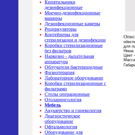
Кипятильники
дезинфекционные
Моечно-дезинфекционные
машины
Дезинфекционные камеры
Рециркуляторы
Контейнеры для
Опис
стерилизации и дезинфекции
обесп
Коробки стерилизационные
для п
без фильтров
Ниша 
Цвет 
Наркозно - дыхательная
Масса
аппаратура
Габар
Облучатели бактерицидные
Физиотерапия
Лабораторное оборудование
Коробки стерилизационные с
фильтрами
Столы операционные
Отоларингология
Мебель
Акушерство и гинекология
Диагностическое
оборудование
Офтальмология
Оборудование для