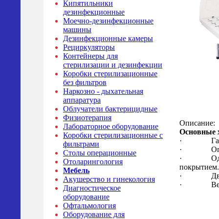
Кипятильники
дезинфекционные
Моечно-дезинфекционные
машины
Дезинфекционные камеры
Рециркуляторы
Контейнеры для
стерилизации и дезинфекции
Коробки стерилизационные
без фильтров
Наркозно - дыхательная
аппаратура
Облучатели бактерицидные
Физиотерапия
Описание:
Лабораторное оборудование
Основные 
Коробки стерилизационные с
· Габари
фильтрами
· Опорная
Столы операционные
· Односек
Отоларингология
покрытием.
Мебель
· Две съе
Акушерство и гинекология
· Вес 
Диагностическое
оборудование
Офтальмология
Оборудование для