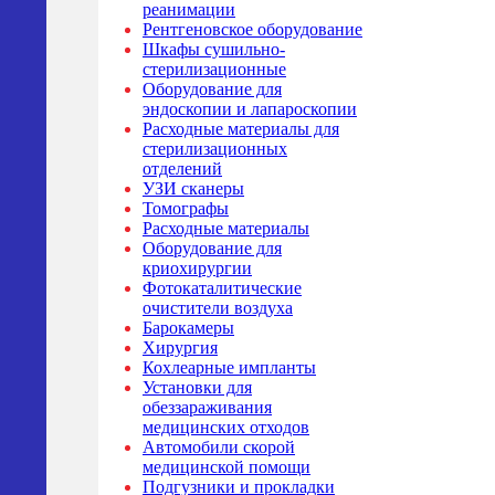
реанимации
Рентгеновское оборудование
Шкафы сушильно-
стерилизационные
Оборудование для
эндоскопии и лапароскопии
Расходные материалы для
стерилизационных
отделений
УЗИ сканеры
Томографы
Расходные материалы
Оборудование для
криохирургии
Фотокаталитические
очистители воздуха
Барокамеры
Хирургия
Кохлеарные импланты
Установки для
обеззараживания
медицинских отходов
Автомобили скорой
медицинской помощи
Подгузники и прокладки