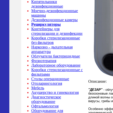
Кипятильники
дезинфекционные
Моечно-дезинфекционные
машины
Дезинфекционные камеры
Рециркуляторы
Контейнеры для
стерилизации и дезинфекции
Коробки стерилизационные
без фильтров
Наркозно - дыхательная
аппаратура
Облучатели бактерицидные
Физиотерапия
Лабораторное оборудование
Коробки стерилизационные с
фильтрами
Столы операционные
Описание:
Отоларингология
Мебель
"ДЕЗАР"
- облу
Акушерство и гинекология
безозоновые л
Диагностическое
длиной волны о
вирусы, грибы и
оборудование
Офтальмология
Особенно эффек
Оборудование для
эпидемической 