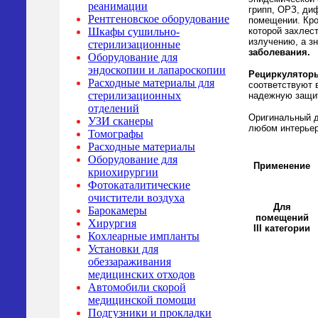
реанимации
грипп, ОРЗ, ди
Рентгеновское оборудование
помещении. Кро
которой захлес
Шкафы сушильно-
излучению, а з
стерилизационные
заболевания.
Оборудование для
эндоскопии и лапароскопии
Рециркулятор
Расходные материалы для
соответствуют 
стерилизационных
надежную защит
отделений
Оригинальный д
УЗИ сканеры
любом интерьер
Томографы
Расходные материалы
Оборудование для
Применение
криохирургии
Фотокаталитические
очистители воздуха
Для
Барокамеры
помещений
Хирургия
III категории
Кохлеарные импланты
Установки для
обеззараживания
медицинских отходов
Автомобили скорой
медицинской помощи
Подгузники и прокладки