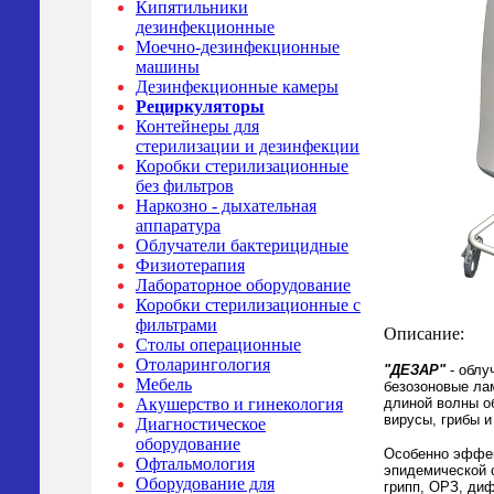
Кипятильники
дезинфекционные
Моечно-дезинфекционные
машины
Дезинфекционные камеры
Рециркуляторы
Контейнеры для
стерилизации и дезинфекции
Коробки стерилизационные
без фильтров
Наркозно - дыхательная
аппаратура
Облучатели бактерицидные
Физиотерапия
Лабораторное оборудование
Коробки стерилизационные с
фильтрами
Описание:
Столы операционные
Отоларингология
"ДЕЗАР"
- облу
Мебель
безозоновые л
длиной волны о
Акушерство и гинекология
вирусы, грибы и
Диагностическое
оборудование
Особенно эффек
Офтальмология
эпидемической 
Оборудование для
грипп, ОРЗ, диф