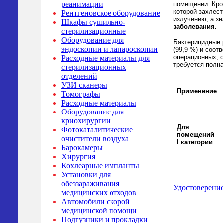
реанимации
помещении. Кром
которой захлес
Рентгеновское оборудование
излучению, а з
Шкафы сушильно-
заболевания.
стерилизационные
Оборудование для
Бактерицидные 
эндоскопии и лапароскопии
(99,9 %) и соо
операционных, о
Расходные материалы для
требуется полна
стерилизационных
отделений
УЗИ сканеры
Применение
Томографы
Расходные материалы
Оборудование для
криохирургии
Для
Фотокаталитические
помещений
очистители воздуха
I категории
Барокамеры
Хирургия
Кохлеарные импланты
Установки для
обеззараживания
Удостоверени
медицинских отходов
Автомобили скорой
медицинской помощи
Подгузники и прокладки