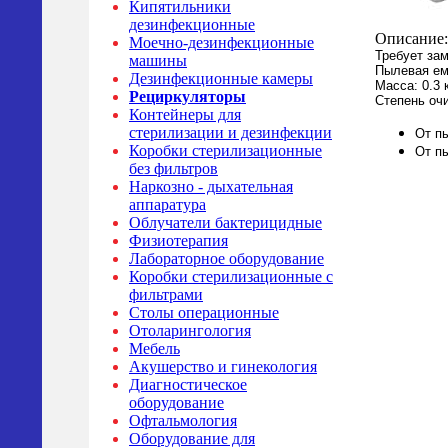
Кипятильники
дезинфекционные
Описание:
Моечно-дезинфекционные
Требует зам
машины
Пылевая ем
Дезинфекционные камеры
Масса: 0.3 
Рециркуляторы
Степень очи
Контейнеры для
стерилизации и дезинфекции
От п
Коробки стерилизационные
От п
без фильтров
Наркозно - дыхательная
аппаратура
Облучатели бактерицидные
Физиотерапия
Лабораторное оборудование
Коробки стерилизационные с
фильтрами
Столы операционные
Отоларингология
Мебель
Акушерство и гинекология
Диагностическое
оборудование
Офтальмология
Оборудование для