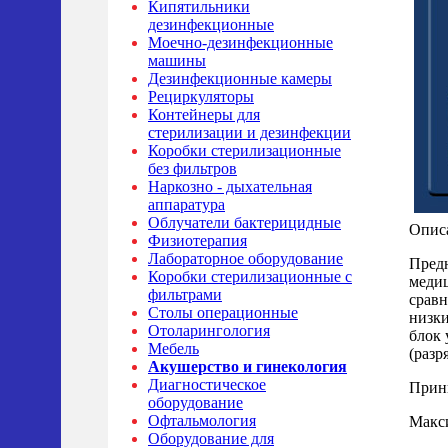
Кипятильники
дезинфекционные
Моечно-дезинфекционные
машины
Дезинфекционные камеры
Рециркуляторы
Контейнеры для
стерилизации и дезинфекции
Коробки стерилизационные
без фильтров
Наркозно - дыхательная
аппаратура
Облучатели бактерицидные
Опис
Физиотерапия
Лабораторное оборудование
Предн
Коробки стерилизационные с
медиц
фильтрами
сравн
Столы операционные
низки
Отоларингология
блок 
Мебель
(разр
Акушерство и гинекология
Диагностическое
Прин
оборудование
Офтальмология
Макси
Оборудование для