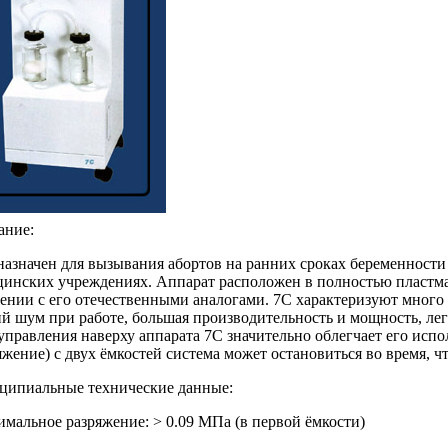
ание:
азначен для вызывания абортов на ранних сроках беременности
инских учреждениях. Аппарат расположен в полностью пластмас
ении с его отечественными аналогами. 7C характеризуют много 
й шум при работе, большая производительность и мощность, ле
управления наверху аппарата 7C значительно облегчает его исп
яжение) с двух ёмкостей система может остановиться во время, ч
ципиальные технические данные:
мальное разряжение: > 0.09 MПа (в первой ёмкости)