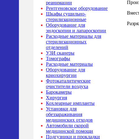
Произ
реанимации
Рентгеновское оборудование
Вмест
Шкафы сушильно-
стерилизационные
Разря
Оборудование для
эндоскопии и лапароскопии
Расходные материалы для
стерилизационных
отделений
УЗИ сканеры
Томографы
Расходные материалы
Оборудование для
криохирургии
Фотокаталитические
очистители воздуха
Барокамеры
Хирургия
Кохлеарные импланты
Установки для
обеззараживания
медицинских отходов
Автомобили скорой
медицинской помощи
Подгузники и прокладки