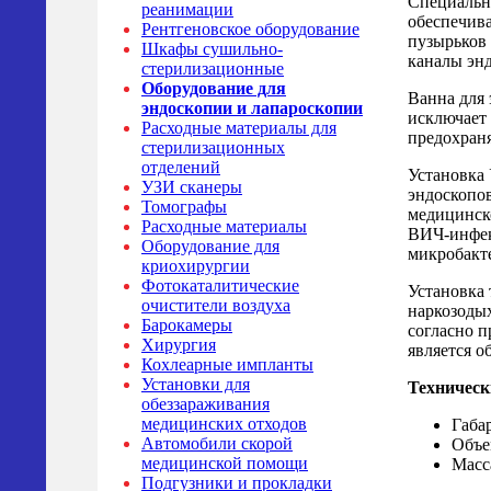
Специальн
реанимации
обеспечива
Рентгеновское оборудование
пузырьков
Шкафы сушильно-
каналы эн
стерилизационные
Оборудование для
Ванна для 
эндоскопии и лапароскопии
исключает 
Расходные материалы для
предохран
стерилизационных
отделений
Установка
УЗИ сканеры
эндоскопо
Томографы
медицинско
Расходные материалы
ВИЧ-инфекц
Оборудование для
микробакте
криохирургии
Фотокаталитические
Установка 
очистители воздуха
наркозоды
Барокамеры
согласно п
Хирургия
является о
Кохлеарные импланты
Установки для
Техническ
обеззараживания
медицинских отходов
Габа
Автомобили скорой
Объе
медицинской помощи
Масса
Подгузники и прокладки