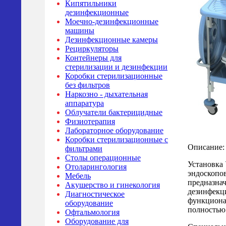
Кипятильники
дезинфекционные
Моечно-дезинфекционные
машины
Дезинфекционные камеры
Рециркуляторы
Контейнеры для
стерилизации и дезинфекции
Коробки стерилизационные
без фильтров
Наркозно - дыхательная
аппаратура
Облучатели бактерицидные
Физиотерапия
Лабораторное оборудование
Коробки стерилизационные с
Описание:
фильтрами
Столы операционные
Установка
Отоларингология
эндоскопов
Мебель
предназна
Акушерство и гинекология
дезинфекц
Диагностическое
функциона
оборудование
полностью
Офтальмология
Оборудование для