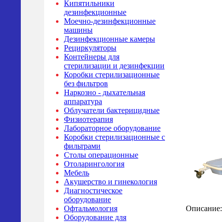
Кипятильники
дезинфекционные
Моечно-дезинфекционные
машины
Дезинфекционные камеры
Рециркуляторы
Контейнеры для
стерилизации и дезинфекции
Коробки стерилизационные
без фильтров
Наркозно - дыхательная
аппаратура
Облучатели бактерицидные
Физиотерапия
Лабораторное оборудование
Коробки стерилизационные с
фильтрами
Столы операционные
Отоларингология
Мебель
Акушерство и гинекология
Диагностическое
оборудование
Описание:
Офтальмология
Оборудование для