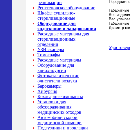
Передвижно
реанимации
Рентгеновское оборудование
Габаритные
Шкафы сушильно-
Вес издели
стерилизационные
Вес упаков
Оборудование для
Габаритные
Диаметр ко
эндоскопии и лапароскопии
Расходные материалы для
стерилизационных
отделений
Удостовер
УЗИ сканеры
Томографы
Расходные материалы
Оборудование для
криохирургии
Фотокаталитические
очистители воздуха
Барокамеры
Хирургия
Кохлеарные импланты
Установки для
обеззараживания
медицинских отходов
Автомобили скорой
медицинской помощи
Подгузники и прокладки