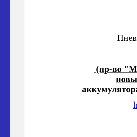
Пнев
(пр-во "М
новы
аккумулятора