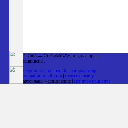
© 2008 — 2010 «МС-Групп», все права
защищены.
стерилизатор паровой
|
рециркулятор
|
операционный стол
|
пульсоксиметр
|
автоклавы медицинские |
монитор пациента